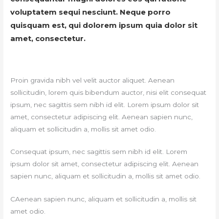
voluptatem sequi nesciunt. Neque porro
quisquam est, qui dolorem ipsum quia dolor sit
amet, consectetur.
Proin gravida
nibh
vel
velit
auctor
aliquet
. Aenean
sollicitudin
,
lorem
quis
bibendum
auctor
, nisi
elit
consequat
ipsum
,
nec
sagittis
sem
nibh
id
elit
. Lorem ipsum dolor
sit
amet
,
consectetur
adipiscing
elit
. Aenean
sapien
nunc
,
aliquam
et
sollicitudin
a,
mollis
sit
amet
odio
.
Consequat ipsum, nec sagittis sem nibh id elit. Lorem
ipsum dolor sit amet, consectetur adipiscing elit. Aenean
sapien nunc, aliquam et sollicitudin a, mollis sit amet odio.
CAenean sapien nunc, aliquam et sollicitudin a, mollis sit
amet odio.