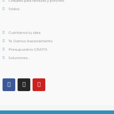
Cristales para terrazas y porches
Toldos
Cuéntanos tu idea
Te Damos Asesoramiento
Presupuestos GRATIS
Soluciones...
F
I
Y
a
n
o
c
s
u
e
t
t
b
a
u
o
g
b