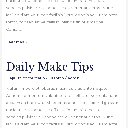
tincidunt. Suspendisse efficitur ipsum sit amet purus
sodales pulvinar. Suspendisse eu venenatis eros. Nunc
facilisis diam velit, non facilisis justo lobortis ac. Etiam ante
tortor, consequat vel felis id, blandit finibus magna.
Curabitur
Leer más »
Daily Make Tips
Daily
Make
Deja un comentario
/
Fashion
/
admin
Tips
Nullam imperdiet lobortis maximus cras ante neque.
Aenean fermentum vulputate eros, efficitur vehicula nunc
accumsan tincidunt. Maecenas a nulla id sapien dignissim
tincidunt. Suspendisse efficitur ipsum sit amet purus
sodales pulvinar. Suspendisse eu venenatis eros. Nunc
facilisis diam velit, non facilisis justo lobortis ac. Etiam ante