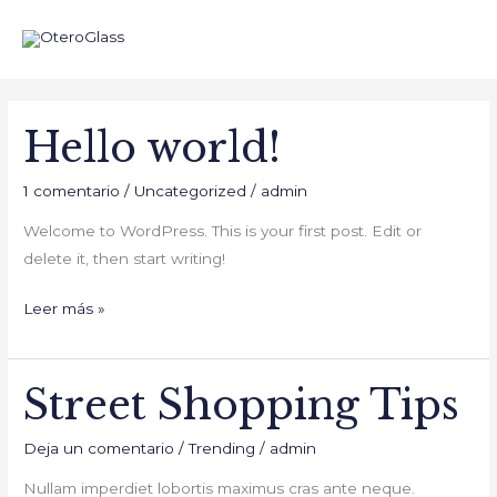
Ir
al
contenido
Hello world!
Hello
world!
1 comentario
/
Uncategorized
/
admin
Welcome to WordPress. This is your first post. Edit or
delete it, then start writing!
Leer más »
Street Shopping Tips
Street
Shopping
Deja un comentario
/
Trending
/
admin
Tips
Nullam imperdiet lobortis maximus cras ante neque.