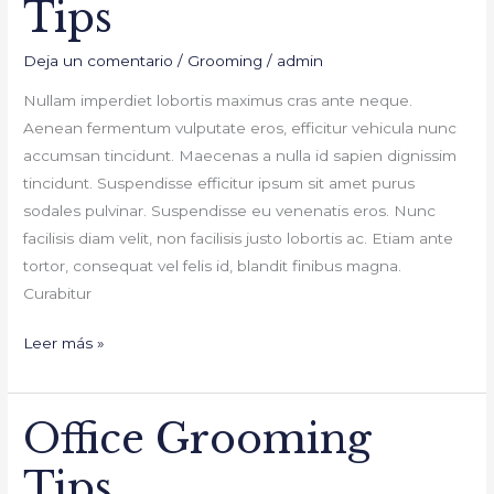
Tips
Tips
Deja un comentario
/
Grooming
/
admin
Nullam imperdiet lobortis maximus cras ante neque.
Aenean fermentum vulputate eros, efficitur vehicula nunc
accumsan tincidunt. Maecenas a nulla id sapien dignissim
tincidunt. Suspendisse efficitur ipsum sit amet purus
sodales pulvinar. Suspendisse eu venenatis eros. Nunc
facilisis diam velit, non facilisis justo lobortis ac. Etiam ante
tortor, consequat vel felis id, blandit finibus magna.
Curabitur
Leer más »
Office Grooming
Office
Grooming
Tips
Tips