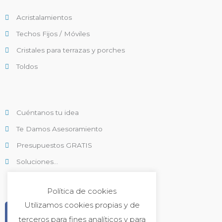
Acristalamientos
Techos Fijos / Móviles
Cristales para terrazas y porches
Toldos
Cuéntanos tu idea
Te Damos Asesoramiento
Presupuestos GRATIS
Soluciones...
Política de cookies
F
I
Y
Utilizamos cookies propias y de
a
n
o
terceros para fines analíticos y para